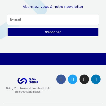
Abonnez-vous à notre newsletter
E-
mail
S'abonner
F
T
I
L
a
w
n
i
c
i
s
n
Bring You Innovative Health &
e
t
t
k
Beauty Solutions
b
t
a
e
o
e
g
d
o
r
r
i