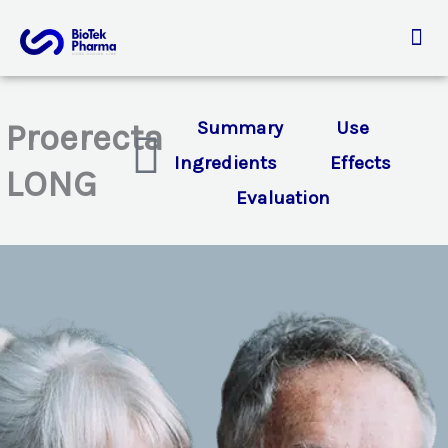
Aller
au
contenu
Proerecta
Summary
Use
Ingredients
Effects
LONG
Evaluation