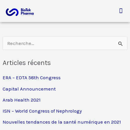
Aller
au
contenu
R
e
Articles récents
c
h
ERA – EDTA 58th Congress
e
Capital Announcement
r
Arab Health 2021
c
ISN – World Congress of Nephrology
h
Nouvelles tendances de la santé numérique en 2021
e