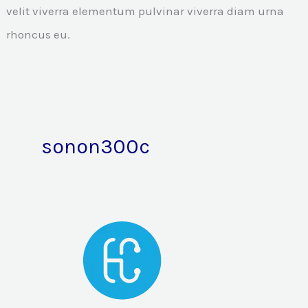
velit viverra elementum pulvinar viverra diam urna
rhoncus eu.
sonon300c
Un
nouveau
partenariat
avec