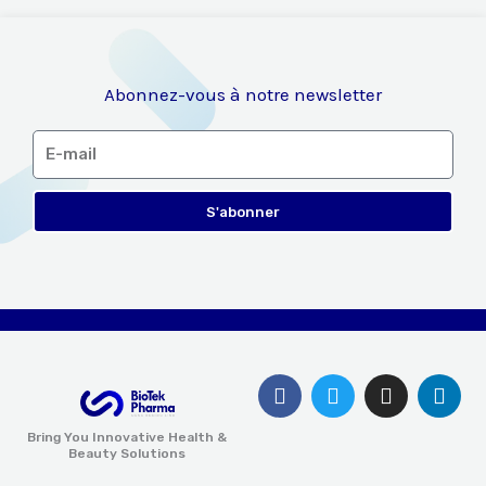
Abonnez-vous à notre newsletter
E-
mail
S'abonner
F
T
I
L
a
w
n
i
c
i
s
n
Bring You Innovative Health &
e
t
t
k
Beauty Solutions
b
t
a
e